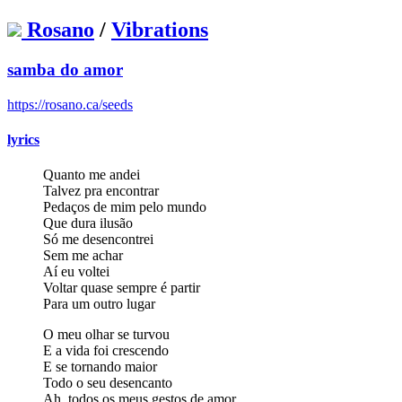
Rosano
/
Vibrations
samba do amor
https://rosano.ca/seeds
lyrics
Quanto me andei
Talvez pra encontrar
Pedaços de mim pelo mundo
Que dura ilusão
Só me desencontrei
Sem me achar
Aí eu voltei
Voltar quase sempre é partir
Para um outro lugar
O meu olhar se turvou
E a vida foi crescendo
E se tornando maior
Todo o seu desencanto
Ah, todos os meus gestos de amor