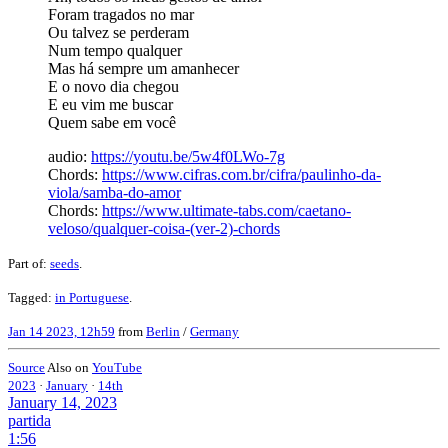
Foram tragados no mar
Ou talvez se perderam
Num tempo qualquer
Mas há sempre um amanhecer
E o novo dia chegou
E eu vim me buscar
Quem sabe em você
audio:
https://youtu.be/5w4f0LWo-7g
Chords:
https://www.cifras.com.br/cifra/paulinho-da-
viola/samba-do-amor
Chords:
https://www.ultimate-tabs.com/caetano-
veloso/qualquer-coisa-(ver-2)-chords
Part of:
seeds
.
Tagged:
in Portuguese
.
Jan 14 2023, 12h59
from
Berlin
/
Germany
Source
Also on
YouTube
2023
·
January
·
14th
January 14, 2023
partida
1:56